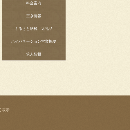
料金案内
空き情報
ふるさと納税 返礼品
ハイバネーション営業概要
求人情報
く表示