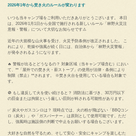
2026年1年から焚き火のルールが変わります
いつも当キャンプ場をご利用いただきありがとうございます。 本日
は、2026年1月1日から全国で施行される新しいルール「林野火災注
意報・警報」について大切なお知らせです⚠️
近年の大規模な山火事を受け、火災予防条例が改正されました。 こ
れにより、乾燥や強風が続く日には、自治体から「林野火災警報」
が発令されるようになります。
🔥 警報が出るとどうなるの？ 対象区域（当キャンプ場含む）におい
て、**「屋外での焚き火・薪ストーブ」の使用が法律・条例により
制限（禁止）**されます。 ※焚き火台を使用している場合も対象で
す。
🚫 もし違反して火を使い続けると？ 消防法に基づき、30万円以下
の罰金または拘留という厳しい罰則が科される可能性があります。
✅ 炭火やガスコンロは？ 現時点では、火の粉が飛ばない「BBQコン
ロ（炭火）」や「ガスバーナー」は原則として使用可能です。ただ
し、強風時は施設側の判断で中止をお願いする場合もございます。
大好きな自然を守るため、そして安心・安全にキャンプを楽しむた